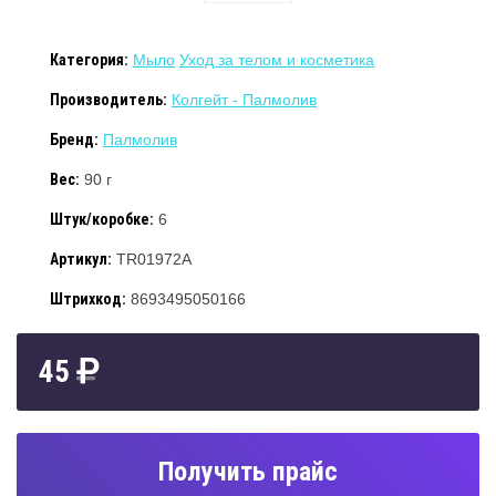
Категория:
Мыло
Уход за телом и косметика
Производитель:
Колгейт - Палмолив
Бренд:
Палмолив
Вес:
90 г
Штук/коробке:
6
Артикул:
TR01972A
Штрихкод:
8693495050166
45
Получить прайс