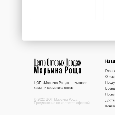
Нави
Главн
О ком
Проду
ЦОП «Марьина Роща» — бытовая
химия и косметика оптом.
Брен
Произ
© 2022
ЦОП Марьина Роща
Доста
Предложение не является офертой
Конта