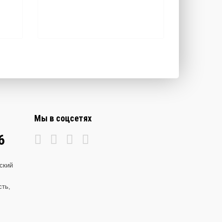
Мы в соцсетях
6
ский
сть,