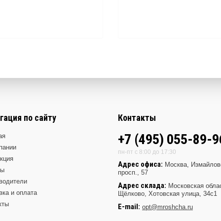
гация по сайту
Контакты
+7 (495) 055-89-9
ая
пании
пн-пт с 8:00 до 17:30
кция
Адрес офиса:
Москва, Измайлов
ды
просп., 57
водители
Адрес склада:
Московская обла
вка и оплата
Щёлково, Хотовская улица, 34с1
кты
E-mail:
opt@mroshcha.ru