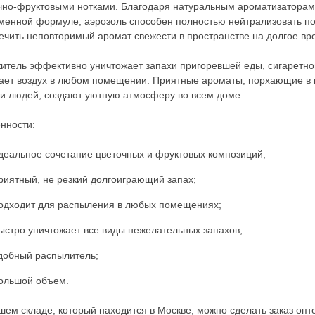
чно-фруктовыми нотками. Благодаря натуральным ароматизаторам,
менной формуле, аэрозоль способен полностью нейтрализовать по
ечить неповторимый аромат свежести в пространстве на долгое вр
итель эффективно уничтожает запахи пригоревшей еды, сигаретно
ает воздух в любом помещении. Приятные ароматы, порхающие в 
и людей, создают уютную атмосферу во всем доме.
нности:
деальное сочетание цветочных и фруктовых композиций;
риятный, не резкий долгоиграющий запах;
одходит для распыления в любых помещениях;
ыстро уничтожает все виды нежелательных запахов;
добный распылитель;
ольшой объем.
шем складе, который находится в Москве, можно сделать заказ опт