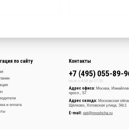
гация по сайту
Контакты
+7 (495) 055-89-9
ая
пании
пн-пт с 8:00 до 17:30
кция
Адрес офиса:
Москва, Измайлов
ды
просп., 57
водители
Адрес склада:
Московская обла
вка и оплата
Щёлково, Хотовская улица, 34с1
кты
E-mail:
opt@mroshcha.ru