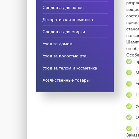
разра
Средства для волос
вещес
состо
Декоративная косметика
прице
стано
Средства для стирки
навсе
Шампу
Уход за домом
он об
Особе
Уход за полостью рта
п
Уход за телом и косметика
М
Хозяйственные товары
У
Н
У
О
П
Заказ