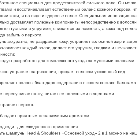
ботанное специально для представителей сильного пола. Он мягко
твами и восстанавливает естественный баланс кожного покрова, ч
янии кожи, и на виде и здоровье волос. Специальная инновационна
льно доставляет полезные компоненты непосредственно к волосян
вятся густыми и упругими, снижается их ломкость, а кожа под вол
гда забыть о перхоти.
нь аккуратно, не раздражая кожу, устраняет волосяной жир и загр
волакивает каждый волос, делает его упругим, гладким и шелковис
нности:
родукт разработан для комплексного ухода за мужскими волосами.
ягко устраняет загрязнения, придает волосам ухоженный вид.
крепляет волосы благодаря содержанию в своем составе бальзама
е пересушивает кожу, питает ее полезными веществами.
страняет перхоть.
бладает приятным ненавязчивым ароматом.
одходит для ежедневного применения.
ать шампунь Head & Shoulders «Основной уход» 2 в 1 можно на наш