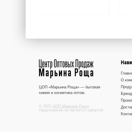
Нави
Главн
О ком
Проду
ЦОП «Марьина Роща» — бытовая
химия и косметика оптом.
Брен
Произ
© 2022
ЦОП Марьина Роща
Доста
Предложение не является офертой
Конта