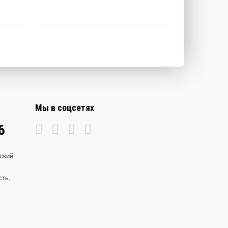
Мы в соцсетях
6
ский
сть,