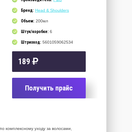
Бренд:
Head & Shoulders
Объем:
200мл
Штук/коробке:
6
Штрихкод:
5601059062534
189
Получить прайс
по комплексному уходу за волосами,