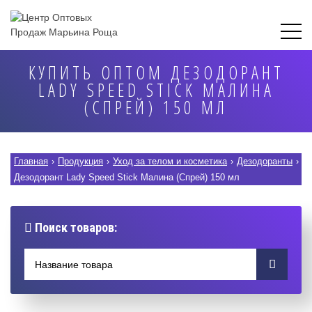
КУПИТЬ ОПТОМ ДЕЗОДОРАНТ
LADY SPEED STICK МАЛИНА
(СПРЕЙ) 150 МЛ
Главная
›
Продукция
›
Уход за телом и косметика
›
Дезодоранты
›
Дезодорант Lady Speed Stick Малина (Спрей) 150 мл
Поиск товаров: