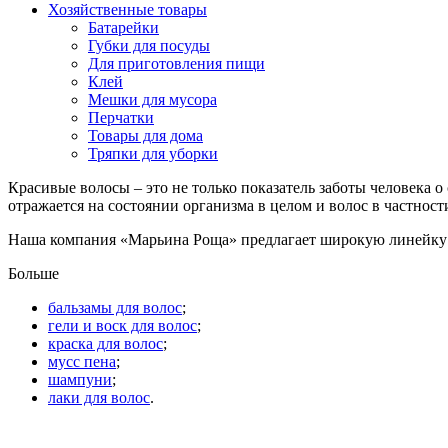
Хозяйственные товары
Батарейки
Губки для посуды
Для приготовления пищи
Клей
Мешки для мусора
Перчатки
Товары для дома
Тряпки для уборки
Красивые волосы – это не только показатель заботы человека о
отражается на состоянии организма в целом и волос в частност
Наша компания «Марьина Роща» предлагает широкую линейку с
Больше
бальзамы для волос
;
гели и воск для волос
;
краска для волос
;
мусс пена
;
шампуни
;
лаки для волос
.