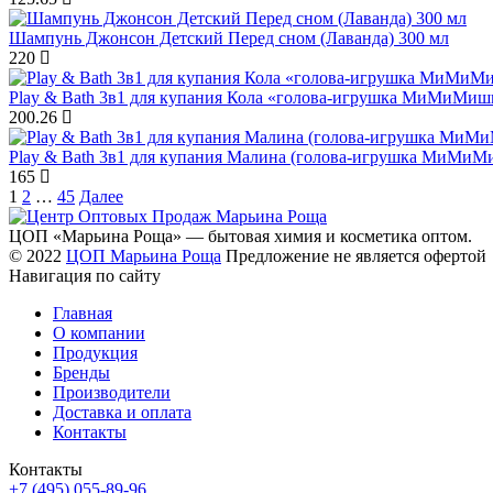
Шампунь Джонсон Детский Перед сном (Лаванда) 300 мл
220
Play & Bath 3в1 для купания Кола «голова-игрушка МиМиМиш
200.26
Play & Bath 3в1 для купания Малина (голова-игрушка МиМиМ
165
1
2
…
45
Далее
ЦОП «Марьина Роща» — бытовая химия и косметика оптом.
© 2022
ЦОП Марьина Роща
Предложение не является офертой
Навигация по сайту
Главная
О компании
Продукция
Бренды
Производители
Доставка и оплата
Контакты
Контакты
+7 (495) 055-89-96