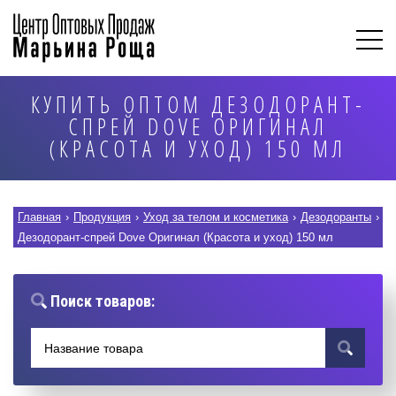
КУПИТЬ ОПТОМ ДЕЗОДОРАНТ-
СПРЕЙ DOVE OРИГИНАЛ
(КРАСОТА И УХОД) 150 МЛ
Главная
›
Продукция
›
Уход за телом и косметика
›
Дезодоранты
›
Дезодорант-спрей Dove Oригинал (Красота и уход) 150 мл
Поиск товаров: