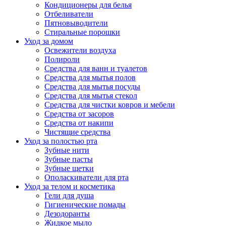
Кондиционеры для белья
Отбеливатели
Пятновыводители
Стиральные порошки
Уход за домом
Освежители воздуха
Полироли
Средства для ванн и туалетов
Средства для мытья полов
Средства для мытья посуды
Средства для мытья стекол
Средства для чистки ковров и мебели
Средства от засоров
Средства от накипи
Чистящие средства
Уход за полостью рта
Зубные нити
Зубные пасты
Зубные щетки
Ополаскиватели для рта
Уход за телом и косметика
Гели для душа
Гигиенические помады
Дезодоранты
Жидкое мыло