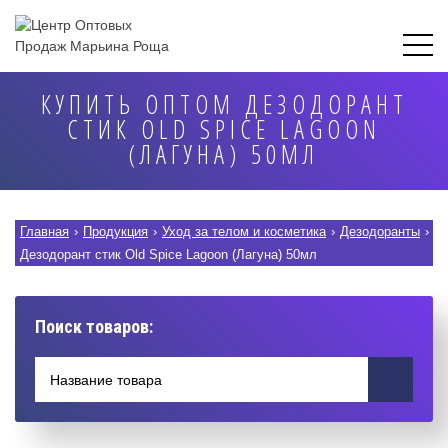
КУПИТЬ ОПТОМ ДЕЗОДОРАНТ
СТИК OLD SPICE LAGOON
(ЛАГУНА) 50МЛ
Главная
›
Продукция
›
Уход за телом и косметика
›
Дезодоранты
›
Дезодорант стик Old Spice Lagoon (Лагуна) 50мл
Поиск товаров: