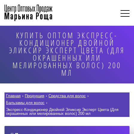
КУПИТЬ ОПТОМ ЭКСПРЕСС-
КОНДИЦИОНЕР ДВОЙНОЙ
ЭЛИКСИР ЭКСПЕРТ ЦВЕТА (ДЛЯ
ОКРАШЕННЫХ ИЛИ
МЕЛИРОВАННЫХ ВОЛОС) 200
МЛ
Главная
›
Продукция
›
Средства для волос
›
Бальзамы для волос
›
Экспресс-Кондиционер Двойной Эликсир Эксперт Цвета (Для
окрашенных или мелированных волос) 200 мл