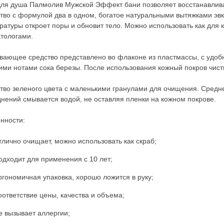
для душа Палмолив Мужской Эффект бани позволяет восстанавлива
тво с формулой два в одном, богатое натуральными вытяжками эвк
ратуры откроет поры и обновит тело. Можно использовать как для 
тологами.
вающее средство представлено во флаконе из пластмассы, с удобн
ими нотами сока березы. После использования кожный покров чист
тво зеленого цвета с маленькими гранулами для очищения. Средне
днений смывается водой, не оставляя пленки на кожном покрове.
нности:
тлично очищает, можно использовать как скраб;
одходит для применения с 10 лет;
ргономичная упаковка, хорошо ложится в руку;
оответствие цены, качества и объема;
е вызывает аллергии;