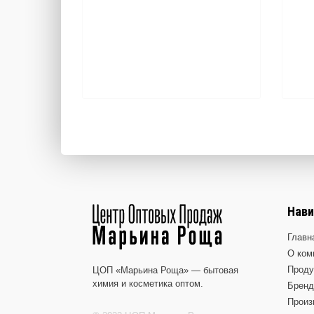
Нави
Главн
О ком
Проду
ЦОП «Марьина Роща» — бытовая
химия и косметика оптом.
Брен
Произ