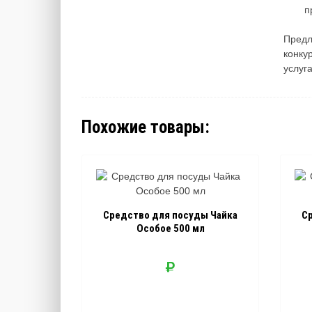
п
Предл
конку
услуг
Похожие товары:
Средство для посуды Чайка
С
Особое 500 мл