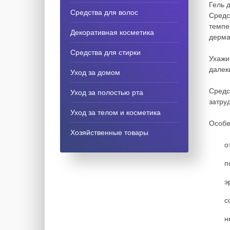
Гель 
Средства для волос
Средс
темпе
Декоративная косметика
дерма
Средства для стирки
Ухажи
далек
Уход за домом
Средс
Уход за полостью рта
затру
Уход за телом и косметика
Особе
Хозяйственные товары
о
п
э
с
н