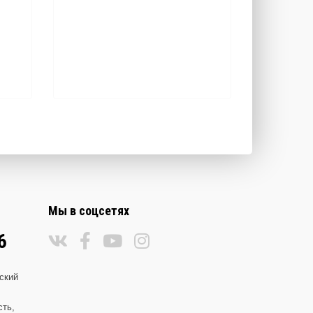
Мы в соцсетях
6
ский
сть,