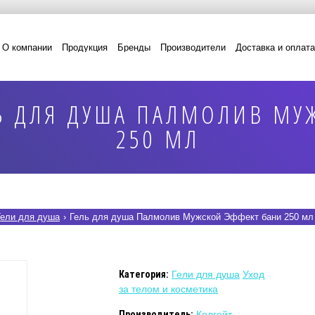
О компании
Продукция
Бренды
Производители
Доставка и оплата
Ь ДЛЯ ДУША ПАЛМОЛИВ МУ
250 МЛ
Гели для душа
›
Гель для душа Палмолив Мужской Эффект бани 250 мл
Категория:
Гели для душа
Уход
за телом и косметика
Производитель:
Колгейт -