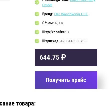
CmbH
Бренд:
Der Waschkonig C.G.
Объем:
4,9 л
Штук/коробке:
3
Штрихкод:
4260418930795
644.75
Получить прайс
сание товара: