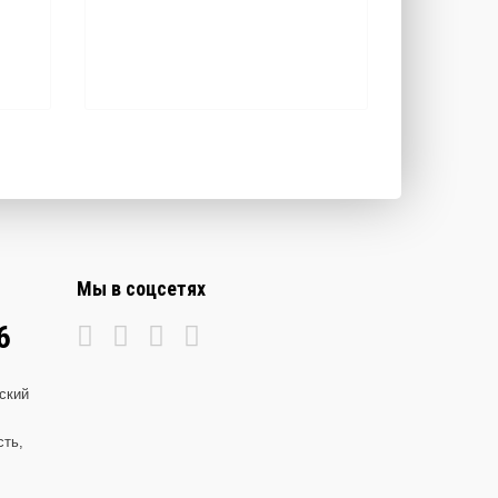
Мы в соцсетях
6
ский
сть,