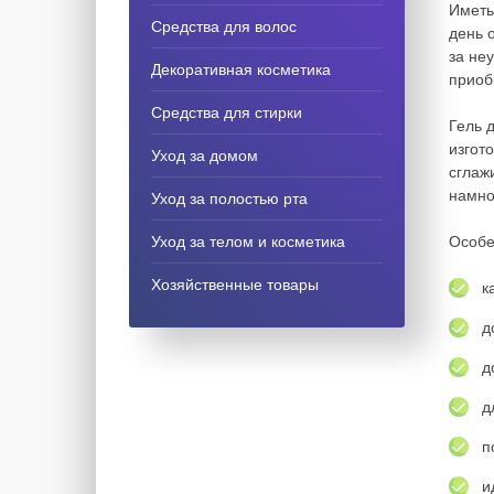
Иметь
Средства для волос
день 
за не
Декоративная косметика
приоб
Средства для стирки
Гель 
изгот
Уход за домом
сглаж
намно
Уход за полостью рта
Уход за телом и косметика
Особе
Хозяйственные товары
к
д
д
д
п
и