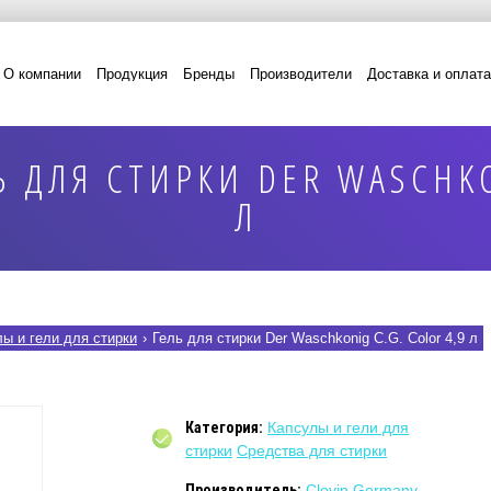
О компании
Продукция
Бренды
Производители
Доставка и оплата
 ДЛЯ СТИРКИ DER WASCHKO
Л
ы и гели для стирки
›
Гель для стирки Der Waschkonig C.G. Color 4,9 л
Категория:
Капсулы и гели для
стирки
Средства для стирки
Производитель:
Clovin Germany