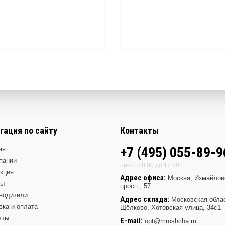
гация по сайту
Контакты
+7 (495) 055-89-9
ая
пании
пн-пт с 8:00 до 17:30
кция
Адрес офиса:
Москва, Измайлов
ды
просп., 57
водители
Адрес склада:
Московская обла
вка и оплата
Щёлково, Хотовская улица, 34с1
кты
E-mail:
opt@mroshcha.ru