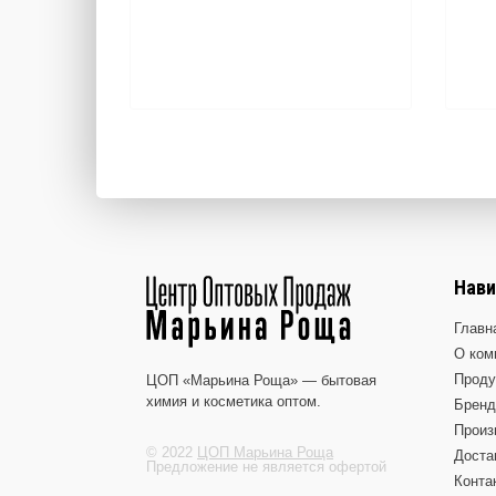
Нави
Главн
О ком
Проду
ЦОП «Марьина Роща» — бытовая
химия и косметика оптом.
Брен
Произ
© 2022
ЦОП Марьина Роща
Доста
Предложение не является офертой
Конта