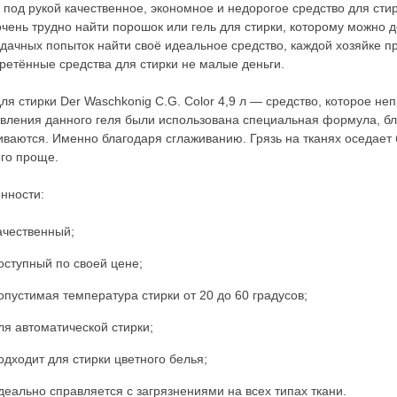
 под рукой качественное, экономное и недорогое средство для сти
очень трудно найти порошок или гель для стирки, которому можно 
удачных попыток найти своё идеальное средство, каждой хозяйке пр
ретённые средства для стирки не малые деньги.
для стирки Der Waschkonig C.G. Color 4,9 л — средство, которое н
овления данного геля были использована специальная формула, бл
иваются. Именно благодаря сглаживанию. Грязь на тканях оседает 
го проще.
нности:
ачественный;
оступный по своей цене;
опустимая температура стирки от 20 до 60 градусов;
ля автоматической стирки;
одходит для стирки цветного белья;
деально справляется с загрязнениями на всех типах ткани.