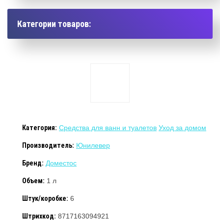
Категории товаров:
Категория:
Средства для ванн и туалетов
Уход за домом
Производитель:
Юнилевер
Бренд:
Доместос
Объем:
1 л
Штук/коробке:
6
Штрихкод:
8717163094921