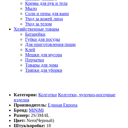
Кремы для рук и тела
Мыло
Соли и пены для ванн
Уход за кожей лица
Уход за телом
Хозяйственные товары
Батарейки
Губки для посуды
Для приготовления пищи
Клей
Мешки для мусора
Перчатки
Товары для дома
Тряпки для уборки
Категория:
Колготки
Колготки, чулочно-носочные
изделия
Производитель:
Единая Европа
Бренд:
MiNiMi
Размер:
2S/3M/4L
Цвет:
Nero(Черный)
Штук/коробке:
18