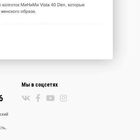
 колготок МиНиМи Vista 40 Den, которые
 женского образа.
Мы в соцсетях
6
ский
сть,