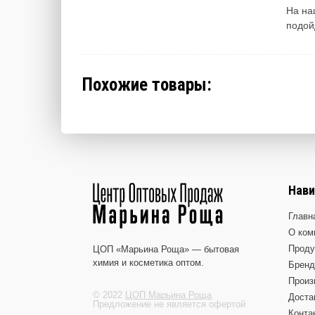
На на
подой
Похожие товары:
Нави
Главн
О ком
Проду
ЦОП «Марьина Роща» — бытовая
химия и косметика оптом.
Брен
Произ
© 2022
ЦОП Марьина Роща
Доста
Предложение не является офертой
Конта