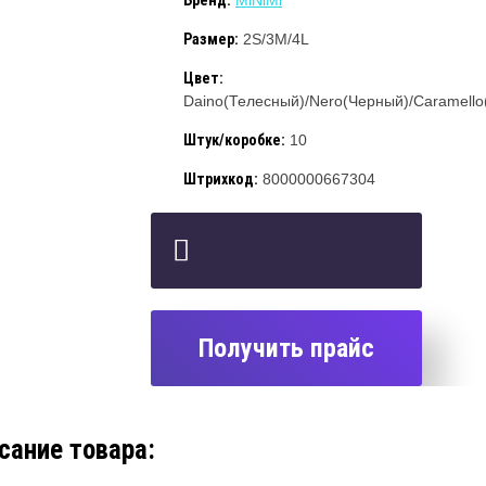
Бренд:
MiNiMi
Размер:
2S/3M/4L
Цвет:
Daino(Телесный)/Nero(Черный)/Caramell
Штук/коробке:
10
Штрихкод:
8000000667304
Получить прайс
сание товара: