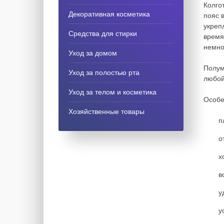
Колго
Декоративная косметика
пояс 
укреп
Средства для стирки
время
немно
Уход за домом
Полум
Уход за полостью рта
любой
Уход за телом и косметика
Особе
Хозяйственные товары
п
о
х
в
у
у