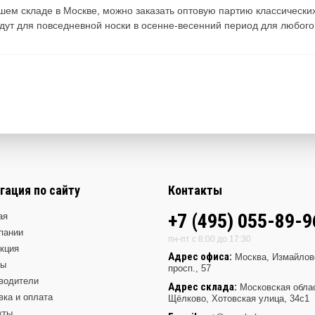
шем складе в Москве, можно заказать оптовую партию классических
дут для повседневной носки в осенне-весенний период для любого
гация по сайту
Контакты
+7 (495) 055-89-9
ая
пании
пн-пт с 8:00 до 17:30
кция
Адрес офиса:
Москва, Измайлов
ды
просп., 57
водители
Адрес склада:
Московская обла
вка и оплата
Щёлково, Хотовская улица, 34с1
кты