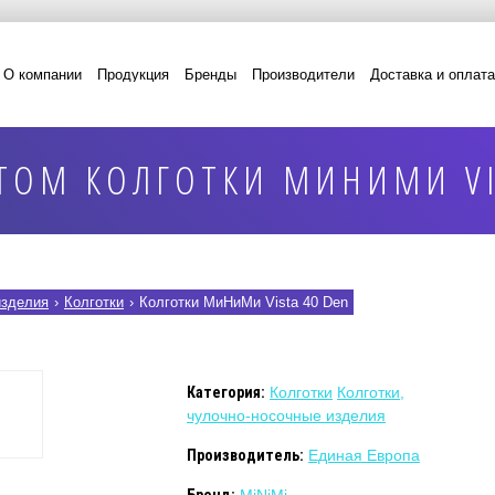
О компании
Продукция
Бренды
Производители
Доставка и оплата
ТОМ КОЛГОТКИ МИНИМИ VI
изделия
›
Колготки
›
Колготки МиНиМи Vista 40 Den
Категория:
Колготки
Колготки,
чулочно-носочные изделия
Производитель:
Единая Европа