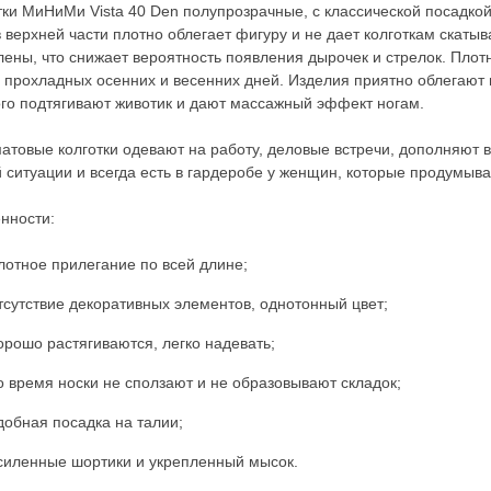
тки МиНиМи Vista 40 Den полупрозрачные, с классической посадко
в верхней части плотно облегает фигуру и не дает колготкам скатыв
лены, что снижает вероятность появления дырочек и стрелок. Плот
 прохладных осенних и весенних дней. Изделия приятно облегают 
го подтягивают животик и дают массажный эффект ногам.
атовые колготки одевают на работу, деловые встречи, дополняют в
 ситуации и всегда есть в гардеробе у женщин, которые продумыва
нности:
лотное прилегание по всей длине;
тсутствие декоративных элементов, однотонный цвет;
орошо растягиваются, легко надевать;
о время носки не сползают и не образовывают складок;
добная посадка на талии;
силенные шортики и укрепленный мысок.