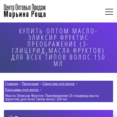
КУПИТЬ ОПТОМ МАСЛО-
ЭЛИКСИР ФРУКТИС
ПРЕОБРАЖЕНИЕ (3-
ГЛИЦЕРИД,МАСЛА ФРУКТОВ)
ДЛЯ ВСЕХ ТИПОВ ВОЛОС 150
МЛ
Главная
›
Продукция
›
Средства для волос
›
Бальзамы для волос
›
Масло-Эликсир Фруктис Преображение (3-глицерид,масла
фруктов) для всех типов волос 150 мл