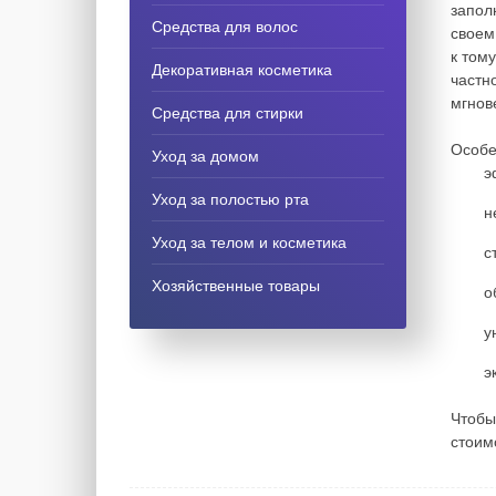
запол
Средства для волос
своем
к том
Декоративная косметика
частн
мгнов
Средства для стирки
Особе
Уход за домом
э
Уход за полостью рта
н
Уход за телом и косметика
с
Хозяйственные товары
о
у
э
Чтобы
стоим