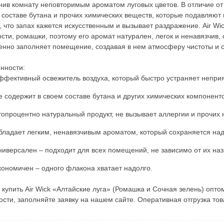
нив комнату неповторимым ароматом луговых цветов. В отличие от 
 составе бутана и прочих химических веществ, которые подавля
у, что запах кажется искусственным и вызывает раздражение. Air Wic
ости, ромашки, поэтому его аромат натурален, легок и ненавязчив
енно заполняет помещение, создавая в нем атмосферу чистоты и с
нности:
ффективный освежитель воздуха, который быстро устраняет непри
е содержит в своем составе бутана и других химических компоненто
топроцентно натуральный продукт, не вызывает аллергии и прочи
бладает легким, ненавязчивым ароматом, который сохраняется над
ниверсален – подходит для всех помещений, не зависимо от их на
кономичен – одного флакона хватает надолго.
 купить Air Wick «Алтайские луга» (Ромашка и Сочная зелень) оптом
ости, заполняйте заявку на нашем сайте. Оперативная отгрузка тов