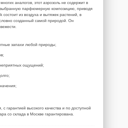
многих аналогов, этот аэрозоль не содержит в
ют выбранную парфюмерную композицию, приводя
k состоит из воздуха и вытяжек растений, в
, словно созданный самой природой. Он
вежести.
ятные запахи любой природы;
в;
х неприятных ощущений;
олго;
значения;
, с гарантией высокого качества и по доступной
ара со склада в Москве гарантирована.