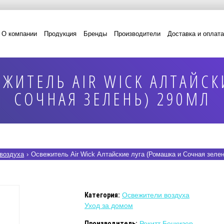
О компании
Продукция
Бренды
Производители
Доставка и оплата
ЖИТЕЛЬ AIR WICK АЛТАЙСК
СОЧНАЯ ЗЕЛЕНЬ) 290МЛ
воздуха
›
Освежитель Air Wick Алтайские луга (Ромашка и Сочная зеле
Категория:
Освежители воздуха
Уход за домом
Производитель:
Рекитт Бенкизер