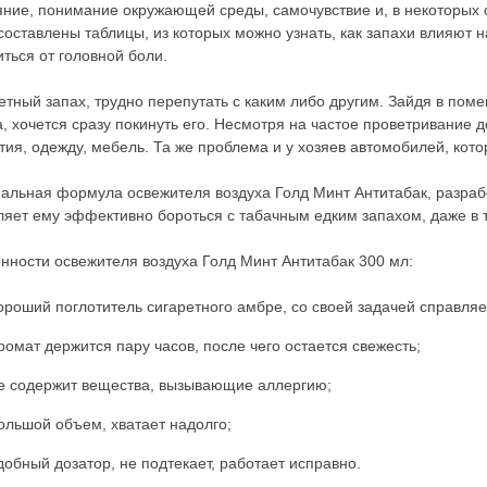
яние, понимание окружающей среды, самочувствие и, в некоторых
составлены таблицы, из которых можно узнать, как запахи влияют 
иться от головной боли.
етный запах, трудно перепутать с каким либо другим. Зайдя в поме
а, хочется сразу покинуть его. Несмотря на частое проветривание 
тия, одежду, мебель. Та же проблема и у хозяев автомобилей, кото
альная формула освежителя воздуха Голд Минт Антитабак, разраб
ляет ему эффективно бороться с табачным едким запахом, даже в т
нности освежителя воздуха Голд Минт Антитабак 300 мл:
ороший поглотитель сигаретного амбре, со своей задачей справля
ромат держится пару часов, после чего остается свежесть;
е содержит вещества, вызывающие аллергию;
ольшой объем, хватает надолго;
добный дозатор, не подтекает, работает исправно.