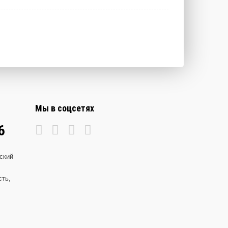
Мы в соцсетях
6
ский
сть,