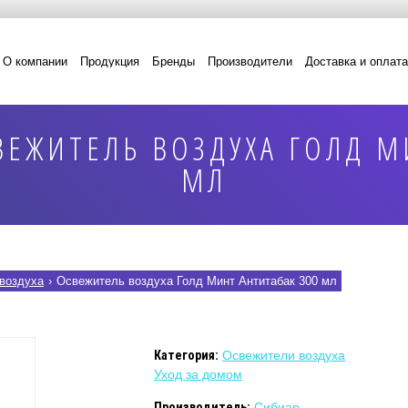
О компании
Продукция
Бренды
Производители
Доставка и оплата
ЕЖИТЕЛЬ ВОЗДУХА ГОЛД М
МЛ
воздуха
›
Освежитель воздуха Голд Минт Антитабак 300 мл
Категория:
Освежители воздуха
Уход за домом
Производитель:
Сибиар