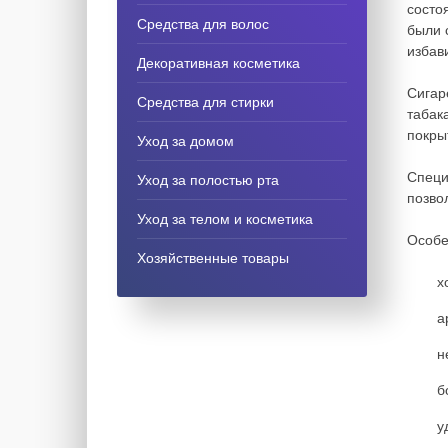
состо
Средства для волос
были 
избав
Декоративная косметика
Сигар
Средства для стирки
табак
покры
Уход за домом
Специ
Уход за полостью рта
позво
Уход за телом и косметика
Особе
Хозяйственные товары
х
а
н
б
у