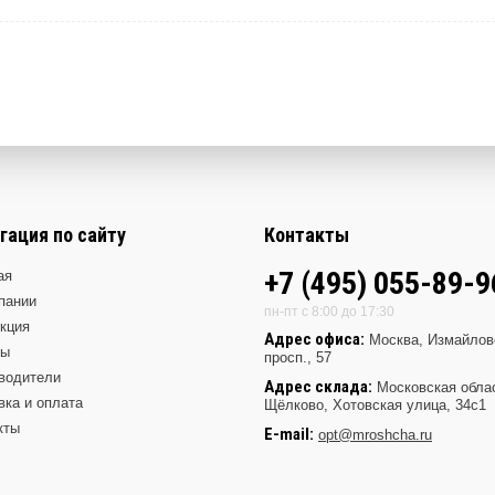
гация по сайту
Контакты
+7 (495) 055-89-9
ая
пании
пн-пт с 8:00 до 17:30
кция
Адрес офиса:
Москва, Измайлов
ды
просп., 57
водители
Адрес склада:
Московская обла
вка и оплата
Щёлково, Хотовская улица, 34с1
кты
E-mail:
opt@mroshcha.ru