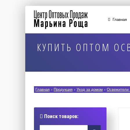
Главная
КУПИТЬ ОПТОМ ОСВ
Главная
›
Продукция
›
Уход за домом
›
Освежители 
Поиск товаров: