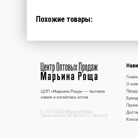
Похожие товары:
Нави
Главн
О ком
Проду
ЦОП «Марьина Роща» — бытовая
химия и косметика оптом.
Брен
Произ
© 2022
ЦОП Марьина Роща
Доста
Предложение не является офертой
Конта