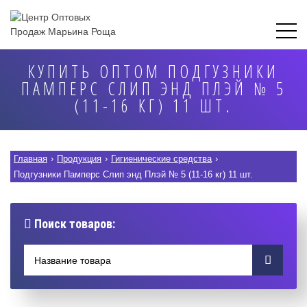
КУПИТЬ ОПТОМ ПОДГУЗНИКИ
ПАМПЕРС СЛИП ЭНД ПЛЭЙ № 5
(11-16 КГ) 11 ШТ.
Главная
›
Продукция
›
Гигиенические средства
›
Подгузники Памперс Слип энд Плэй № 5 (11-16 кг) 11 шт.
Поиск товаров: