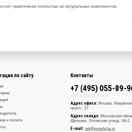
остоит практически полностью из натуральных компонентов.
гация по сайту
Контакты
+7 (495) 055-89-9
ая
пании
пн-пт с 8:00 до 17:30
кция
Адрес офиса:
Москва, Измайлов
ды
просп., 57
водители
Адрес склада:
Московская обла
вка и оплата
Щёлково, Хотовская улица, 34с1
кты
E-mail:
opt@mroshcha.ru