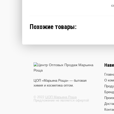
с
Похожие товары:
Нави
Главн
О ком
ЦОП «Марьина Роща» — бытовая
химия и косметика оптом.
Проду
Брен
© 2022
ЦОП Марьина Роща
Произ
Предложение не является офертой
Доста
Конта