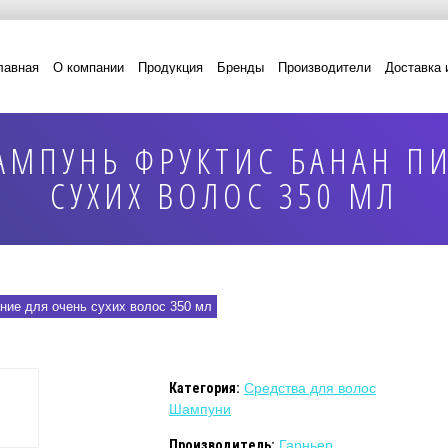
лавная
О компании
Продукция
Бренды
Производители
Доставка 
АМПУНЬ ФРУКТИС БАНАН ПИ
СУХИХ ВОЛОС 350 МЛ
ние для очень сухих волос 350 мл
Категория:
Средства для волос
Шампуни
Производитель:
Гарньер