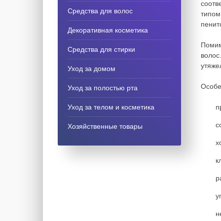
соотв
Средства для волос
типом
пенит
Декоративная косметика
Помим
Средства для стирки
волос
утяже
Уход за домом
Особе
Уход за полостью рта
Уход за телом и косметика
п
с
Хозяйственные товары
х
к
р
у
н