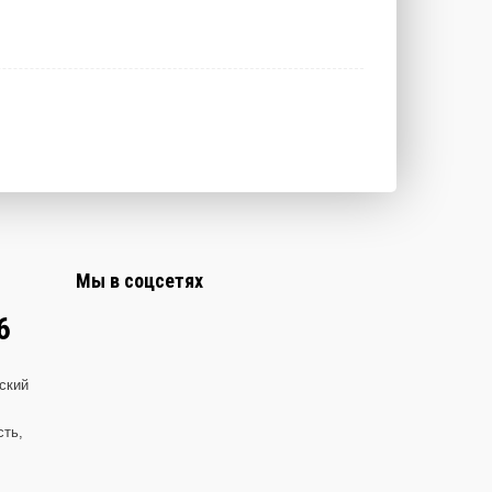
Мы в соцсетях
6
ский
сть,