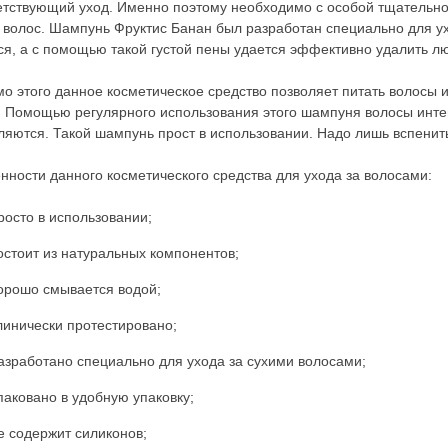
етствующий уход. Именно поэтому необходимо с особой тщательнос
 волос. Шампунь Фруктис Банан был разработан специально для у
ся, а с помощью такой густой пены удается эффективно удалить лю
о этого данное косметическое средство позволяет питать волосы 
. Помощью регулярного использования этого шампуня волосы инте
ляются. Такой шампунь прост в использовании. Надо лишь вспенит
нности данного косметического средства для ухода за волосами:
росто в использовании;
остоит из натуральных компонентов;
орошо смывается водой;
линически протестировано;
азработано специально для ухода за сухими волосами;
паковано в удобную упаковку;
е содержит силиконов;