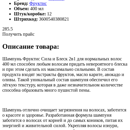
Бренд:
Фруктис
Объем:
400 мл
Штук/коробке:
12
Штрихкод:
3600540380821
285.5
Получить прайс
Описание товара:
Шампунь Фруктис Сила и Блеск 2в1 для нормальных волос
400 мл способен любым волосам придать невероятного блеска
и при этом сделать их максимально сильными. В состав
продукта входят экстракты фруктов, масло карите, авокадо и
оливы. Такой уникальный состав шампуня обеспечил его
лёгкую текстуру, которая в даже незначительном количестве
способна образовать много пушистой пены.
Шампунь отлично очищает загрязнения на волосах, заботится
о красоте и здоровье. Разработанная формула шампуня
заботится о волосах от корней и до самых коников, питая их
энергией и живительной силой. Укрепляя волосы изнури,