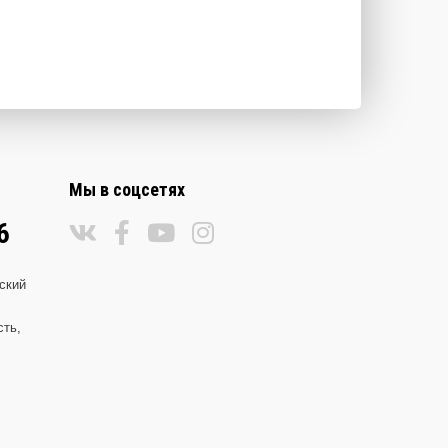
Мы в соцсетях
6
ский
сть,