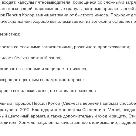
в входят: капсулы пятновыводителя, борющиеся со сложными загр
к цветных вещей, парфюмерные гранулы, которые придают легкий 
ок Персил Колор защищает ткани от быстрого износа. Подходит для
тических тканей. Хорошо выполаскивается из волокон и оставляет 
теристики:
орется со сложными загрязнениями, различного происхождения;
ридает белью приятный запах;
хаживает за тканями и защищает от износа;
озвращает цветным вещам яркость красок;
орошо выполаскивается, не оставляет разводов.
льный порошок Персил Колор (Свежесть вернеля) автомат способе
ратуре от 20ºС. Благодаря компонентам Свежести от Vernel, вход
ный цветочный аромат, а также дополнительный уход и защиту. Ст
водителя Хенкель нацелен на качественное отстирывание, поддерж