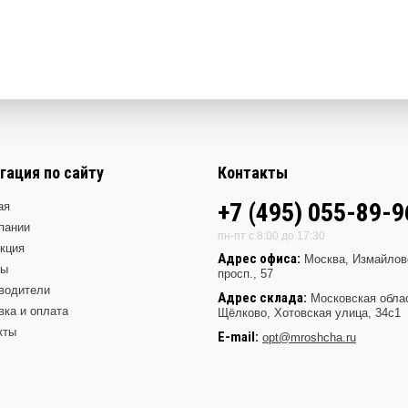
гация по сайту
Контакты
+7 (495) 055-89-9
ая
пании
пн-пт с 8:00 до 17:30
кция
Адрес офиса:
Москва, Измайлов
ды
просп., 57
водители
Адрес склада:
Московская обла
вка и оплата
Щёлково, Хотовская улица, 34с1
кты
E-mail:
opt@mroshcha.ru