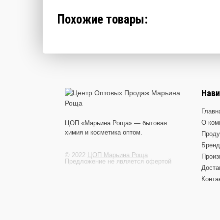
Похожие товары:
Нави
Главн
О ком
ЦОП «Марьина Роща» — бытовая
химия и косметика оптом.
Проду
Брен
© 2022
ЦОП Марьина Роща
Произ
Предложение не является офертой
Доста
Конта