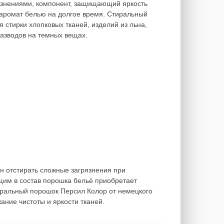
язнениями, компонент, защищающий яркость
аромат белью на долгое время. Стиральный
 стирки хлопковых тканей, изделий из льна,
разводов на темных вещах.
н отстирать сложные загрязнения при
ящим в состав порошка бельё приобретает
иральный порошок Персил Колор от немецкого
ание чистоты и яркости тканей.