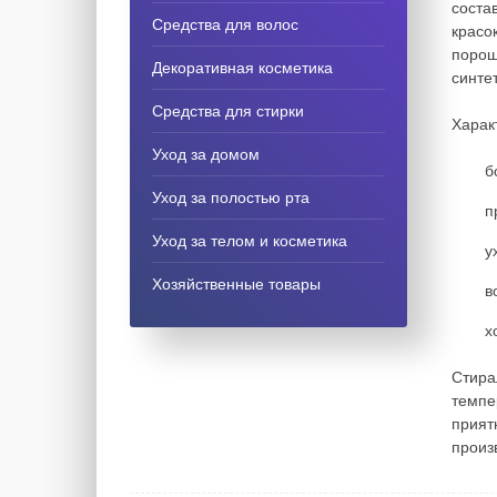
соста
Средства для волос
красо
порош
Декоративная косметика
синте
Средства для стирки
Харак
Уход за домом
б
Уход за полостью рта
п
Уход за телом и косметика
у
Хозяйственные товары
в
х
Стира
темпе
прият
произ