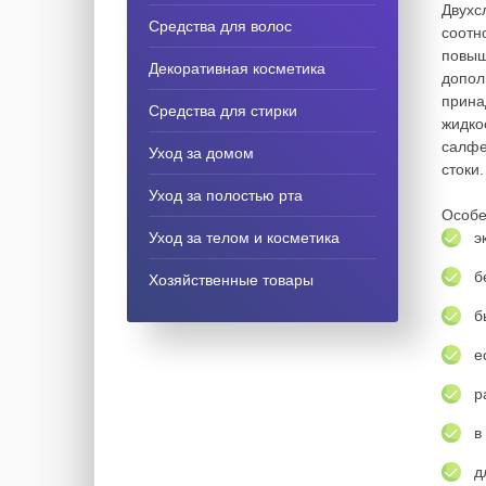
Двухс
Средства для волос
соотн
повыш
Декоративная косметика
допол
прина
Средства для стирки
жидко
салфе
Уход за домом
стоки.
Уход за полостью рта
Особе
Уход за телом и косметика
э
б
Хозяйственные товары
б
е
р
в
д