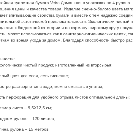
лойная туалетная бумага Veiro Домашняя в упаковках по 4 рулона 
ошения цены и качества товара. Изделие снежно-белого цвета мягк
ает впитывающие свойства бумаги и вместе с тем надежно соединяе
нительной эстетической привлекательности. Экологически чистый п
длежит к бюджетной категории и по карману широкому кругу покуп
сть, может использоваться как в санитарно-гигиенических целях, та
ткам во время ухода за домом. Благодаря способности быстро рас
нности:
кологически чистый продукт, изготовленный из вторсырья;
елый цвет, два слоя, есть тиснение;
ыстро растворяется в воде, можно смывать в унитаз;
сть перфорация для удобного отрыва листов оптимальной длины;
азмер листа – 9,5Х12,5 см;
 одном рулоне – 120 листов;
лина рулона – 15 метров;