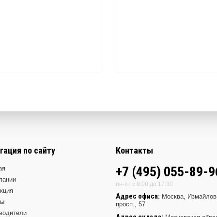
гация по сайту
Контакты
+7 (495) 055-89-9
ая
пании
пн-пт с 8:00 до 17:30
кция
Адрес офиса:
Москва, Измайлов
ды
просп., 57
водители