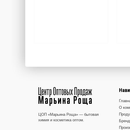
Нави
Главн
О ком
Проду
ЦОП «Марьина Роща» — бытовая
химия и косметика оптом.
Брен
Произ